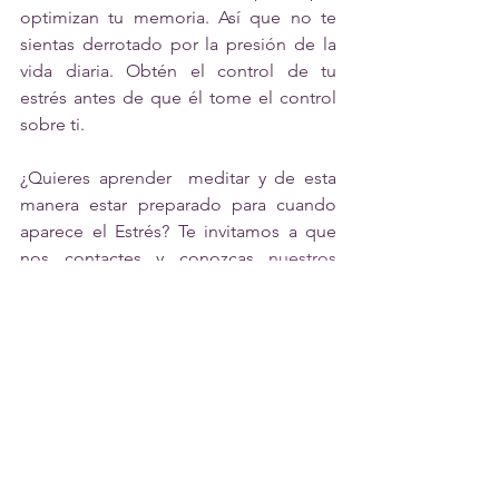
optimizan tu memoria. Así que no te 
sientas derrotado por la presión de la 
vida diaria. Obtén el control de tu 
estrés antes de que él tome el control 
sobre ti.
¿Quieres aprender  meditar y de esta 
manera estar preparado para cuando 
aparece el Estrés? Te invitamos a que 
nos contactes y conozcas 
nuestros 
cursos aquí
.
Fuente:
https://www.ted.com/talks/madhumita_
murgia_how_stress_affects_your_brain/
transcript#t-5062
Por: Madhumita Murgia– TED-ED
Spanish translation by 
Lidia Cámara de 
la Fuente
.  Reviewed by 
Ciro Gomez
.