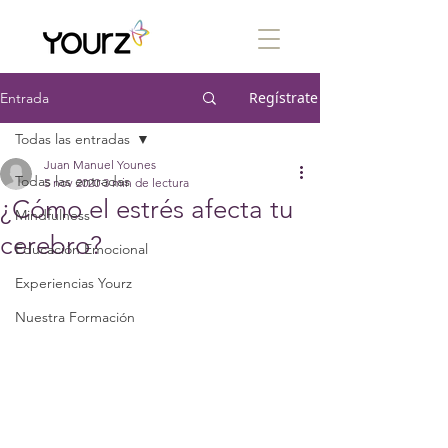
Regístrate
Entrada
Todas las entradas
Juan Manuel Younes
Todas las entradas
5 nov 2020
3 min de lectura
¿Cómo el estrés afecta tu
Mindfulness
cerebro?
Educación Emocional
Experiencias Yourz
Nuestra Formación