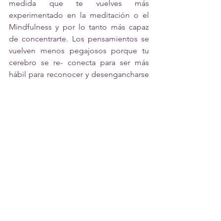
medida que te vuelves más 
experimentado en la meditación o el 
Mindfulness y por lo tanto más capaz 
de concentrarte. Los pensamientos se 
vuelven menos pegajosos porque tu 
cerebro se re- conecta para ser más 
hábil para reconocer y desengancharse 
de la distracción mental. Y si alguna vez 
has lidiado con la rumiación (revivir una 
experiencia negativa una y otra vez, o 
estresarte improductivamente sobre de 
un evento futuro) puedes apreciar 
cómo el ser capaz de dejar ir tus 
pensamientos podría ser un beneficio 
enorme. 
De hecho, el estudio de Killingsworth y 
Gilbert que mencioné anteriormente 
encontró que cuando las mente de las 