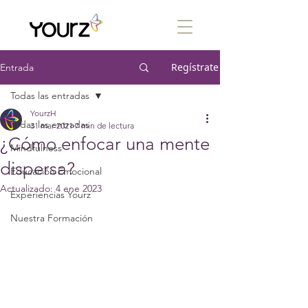
Regístrate
Entrada
Todas las entradas
YourzH
Todas las entradas
31 mar 2021
7 min de lectura
¿Cómo enfocar una mente
Mindfulness
dispersa?
Educación Emocional
Actualizado:
4 ene 2023
Experiencias Yourz
Nuestra Formación