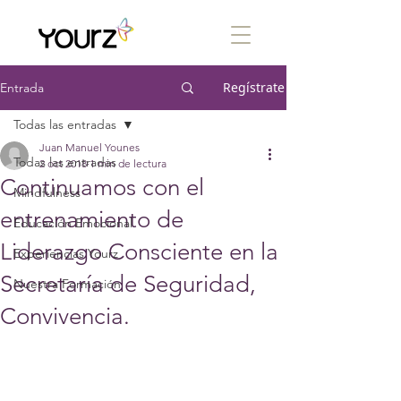
Regístrate
Entrada
Todas las entradas
Juan Manuel Younes
Todas las entradas
2 oct 2018
1 min de lectura
Continuamos con el
Mindfulness
entrenamiento de
Educación Emocional
Liderazgo Consciente en la
Experiencias Yourz
Secretaría de Seguridad,
Nuestra Formación
Convivencia.