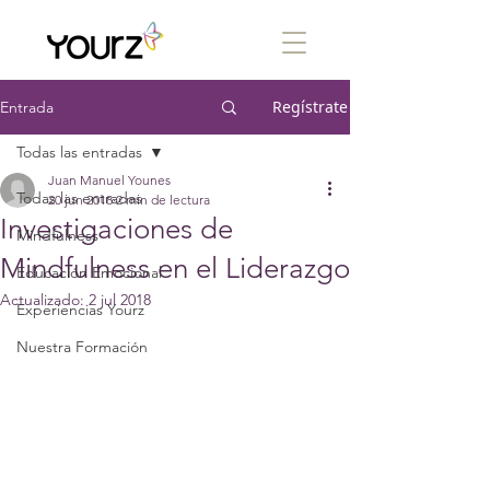
Regístrate
Entrada
Todas las entradas
Juan Manuel Younes
Todas las entradas
20 jun 2018
2 min de lectura
Investigaciones de
Mindfulness
Mindfulness en el Liderazgo
Educación Emocional
Actualizado:
2 jul 2018
Experiencias Yourz
Nuestra Formación