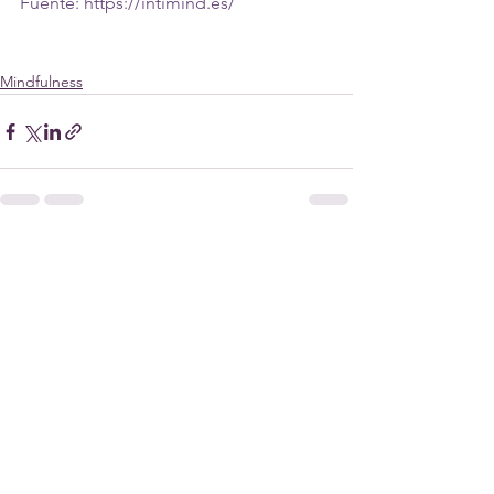
Fuente: 
https://intimind.es/
Mindfulness
Ver todo
Entradas recientes