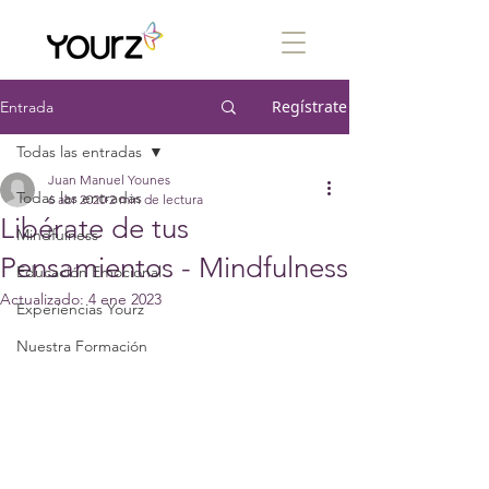
Regístrate
Entrada
Todas las entradas
Juan Manuel Younes
Todas las entradas
6 abr 2020
2 min de lectura
Libérate de tus
Mindfulness
Pensamientos - Mindfulness
Educación Emocional
Actualizado:
4 ene 2023
Experiencias Yourz
Nuestra Formación