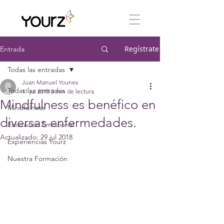
Regístrate
Entrada
Todas las entradas
Juan Manuel Younes
Todas las entradas
11 jul 2018
3 min de lectura
Mindfulness es benéfico en
Mindfulness
diversas enfermedades.
Educación Emocional
Actualizado:
29 jul 2018
Experiencias Yourz
Nuestra Formación