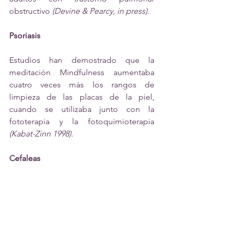
obstructivo 
(Devine & Pearcy, in press)
.
Psoriasis
Estudios han demostrado que la 
meditación Mindfulness aumentaba 
cuatro veces más los rangos de 
limpieza de las placas de la piel, 
cuando se utilizaba junto con la 
fototerapia y la fotoquimioterapia 
(Kabat-Zinn 1998).
Cefaleas
La meditación ha demostrado que 
disminuye el nivel de actividad de las 
cefaleas.