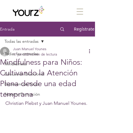
Regístrate
Entrada
Todas las entradas
Juan Manuel Younes
Todas las entradas
17 jun 2024
3 min de lectura
Mindfulness para Niños:
Mindfulness
Cultivando la Atención
Educación Emocional
Plena desde una edad
Experiencias Yourz
temprana
Nuestra Formación
Christian Plebst y Juan Manuel Younes.