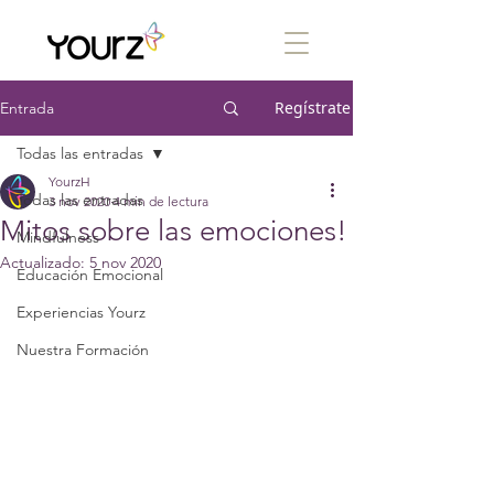
Regístrate
Entrada
Todas las entradas
YourzH
Todas las entradas
3 nov 2020
4 min de lectura
Mitos sobre las emociones!
Mindfulness
Actualizado:
5 nov 2020
Educación Emocional
Experiencias Yourz
Nuestra Formación