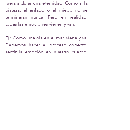
fuera a durar una eternidad. Como si la 
tristeza, el enfado o el miedo no se 
terminaran nunca. Pero en realidad, 
todas las emociones vienen y van. 
Ej.: Como una ola en el mar, viene y va. 
Debemos hacer el proceso correcto: 
sentir la emoción en nuestro cuerpo, 
observarla, identificar qué emoción es, 
permitirle que se quede en nosotros un 
rato, expresarla si es necesario , y notar 
como poco a poco va desapareciendo. 
9. Si tengo una emoción fuerte, tengo 
que razonar 
No es posible razonar cuando estamos 
experimentando una emoción muy 
fuerte, porque es nuestro cuerpo el 
que está hablando. Una vez baja la 