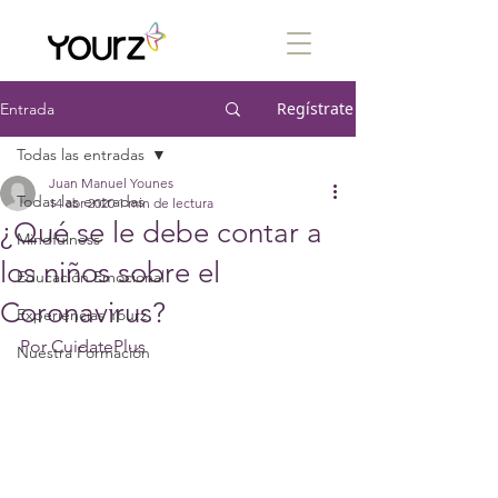
Regístrate
Entrada
Todas las entradas
Juan Manuel Younes
Todas las entradas
14 abr 2020
1 min de lectura
¿Qué se le debe contar a
Mindfulness
los niños sobre el
Educación Emocional
Coronavirus?
Experiencias Yourz
Por CuidatePlus
Nuestra Formación