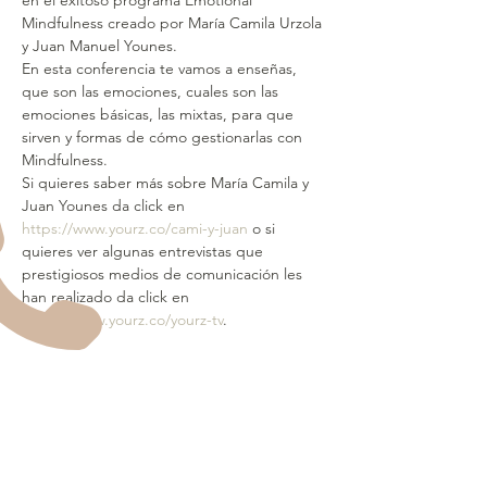
en el exitoso programa Emotional 
Mindfulness creado por María Camila Urzola 
y Juan Manuel Younes.
En esta conferencia te vamos a enseñas, 
que son las emociones, cuales son las 
emociones básicas, las mixtas, para que 
sirven y formas de cómo gestionarlas con 
Mindfulness.
Si quieres saber más sobre María Camila y 
Juan Younes da click en 
https://www.yourz.co/cami-y-juan
 o si 
quieres ver algunas entrevistas que 
prestigiosos medios de comunicación les 
han realizado da click en 
https://www.yourz.co/yourz-tv
.
Compartir este evento