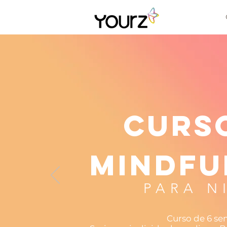
CURS
mINDFU
PARA N
Curso de 6 s