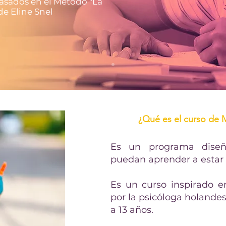
Basados en el Método "La
de Eline Snel
¿Qué es el curso de 
Es un programa diseñ
puedan aprender a estar t
Es un curso inspirado e
por la psicóloga holandes
a 13 años.