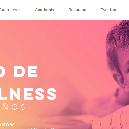
Conócenos
Academia
Recursos
Eventos
O de
LNESS
IÑOS
emanas