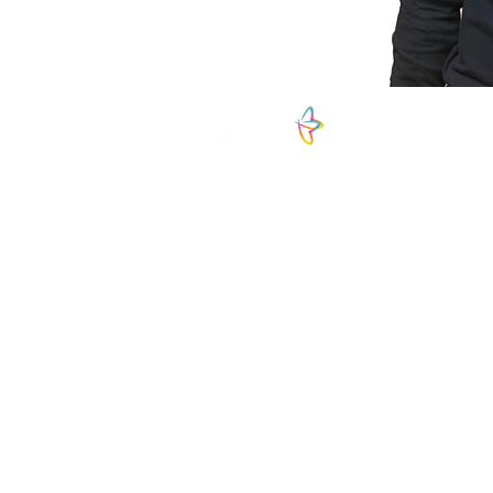
Center for Mindful Change
Fundada en el 2014, por María Camila Urzola y
Juan Manuel Younes. Desde sus inicios se ha
enfocado en la enseñanza e investigación del
Mindfulness, desarrollando cursos como
Mindful Change, Emotional Mindfulness y
Mindfulness y Compasión.
YOURZ © 2025