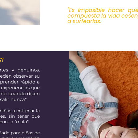
"Es imposible hacer qu
compuesta la vida cesen
a surfearlas.
?​
ntes y genuinos,
ueden observar su
aprender rápido a
 experiencias que
omo cuando dicen
salir nunca".
niños a entrenar la
es, sin tener que
ueno" o "malo".
eñado para niños de