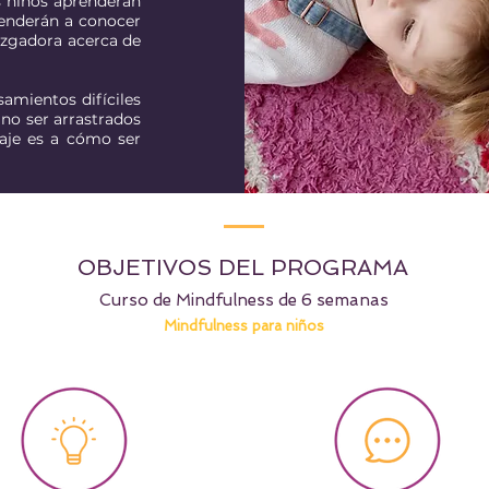
s niños aprenderán
prenderán a conocer
uzgadora acerca de
samientos difíciles
no ser arrastrados
zaje es a cómo ser
OBJETIVOS DEL PROGRAMA
Curso de Mindfulness de 6 semanas
Mindfulness para niños