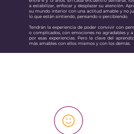
entre 6 y 13 años. En cada encuentro semanal, lo
a estabilizar, enfocar y desplazar su atención. A
su mundo interior con una actitud amable y no j
lo que están sintiendo, pensando o percibiendo.
Tendrán la experiencia de poder convivir con pen
o complicados, con emociones no agradables y a 
por esas experiencias. Pero la clave del aprendi
más amables con ellos mismos y con los demás.