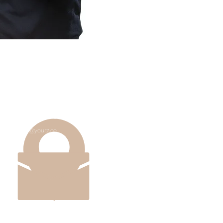
+573183123315 - +573181364635
Cra. 18a#112-83, Bogotá, Colombia
info@yourz.co