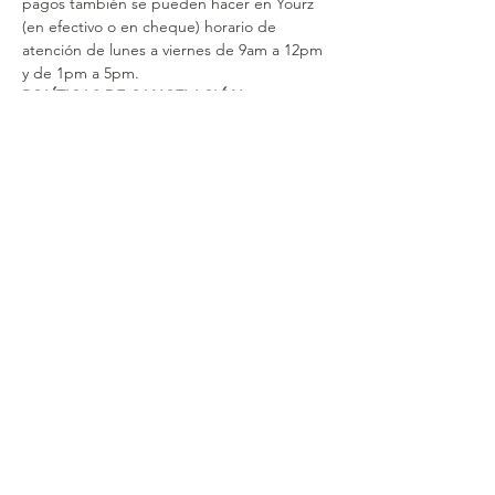
pagos también se pueden hacer en Yourz 
(en efectivo o en cheque) horario de 
atención de lunes a viernes de 9am a 12pm 
y de 1pm a 5pm.
POLÍTICAS DE CANCELACIÓN
Si el curso se cancela por parte de la 
organización, se hará el reembolso total del 
valor abonado hasta el momento por el 
participante o se expedirá un bono para 
ser canjeado en otros cursos o sesiones 
individuales de YOURZ.​
Si el participante nos envía su cancelación 
con una anterioridad de al menos 30 días a 
la fecha de inicio del curso, tendrá derecho 
al 80% del reembolso del valor abonado (El 
20% corresponde a gastos de gestión y 
transferencias).
Si el participante nos envía su cancelación 
con una anterioridad de 30 a 7 días a la 
fecha de inicio del curso, su ingreso no será 
reembolsable pero recibirá un bono de 
80% del importe pagado para utilizar en 