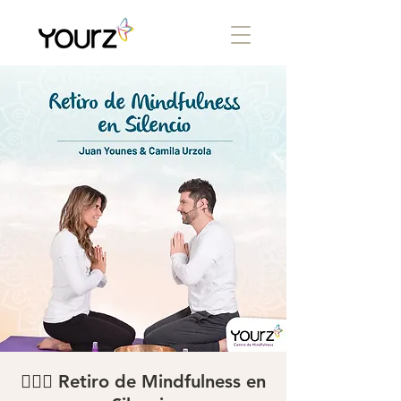
🧘🏽‍♂️ Retiro de Mindfulness en