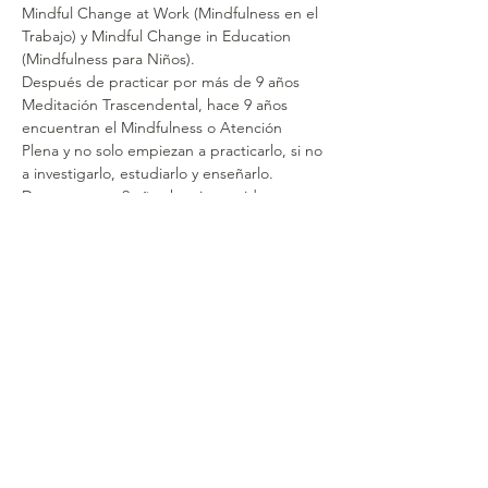
Mindful Change at Work (Mindfulness en el 
Trabajo) y Mindful Change in Education 
(Mindfulness para Niños).
Después de practicar por más de 9 años 
Meditación Trascendental, hace 9 años 
encuentran el Mindfulness o Atención 
Plena y no solo empiezan a practicarlo, si no 
a investigarlo, estudiarlo y enseñarlo.
Durante estos 9 años han impartido cursos 
de Mindfulness en Bogotá, Medellín, Cali, 
Bucaramanga y Barranquilla. También han 
realizado programas de Mindfulness 
individual o grupal en Miami (USA), Lima 
(Perú), Santiago  de Chile (Chile), Ciudad 
de México (México) , San José (Costa Rica) 
y Ciudad de Panamá.
MIRA LO QUE DICEN LOS MEDIOS SOBRE 
NOSOTROS
Haz click Aquí
QUIERES CONOCER MÁS SOBRE CAMI Y 
JUAN