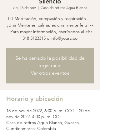
Silencio
vie, 18 de nov
  |  
Casa de retiros Agua Blanca
🧘‍♀️ Meditación, compasión y respiración ---
¡Una Mente en calma, es una mente feliz! --
- Para mayor información, escríbenos al +57
318 3123315 o info@yourz.co
Se ha cerrado la posibilidad de
registrarse
Ver otros eventos
Horario y ubicación
18 de nov de 2022, 6:00 p. m. COT – 20 de
nov de 2022, 4:00 p. m. COT
Casa de retiros Agua Blanca, Guasca,
Cundinamarca, Colombia