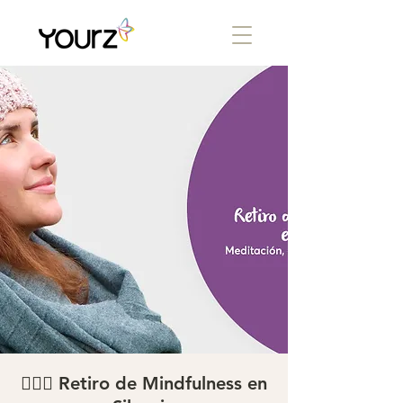
🧘🏽‍♂️ Retiro de Mindfulness en