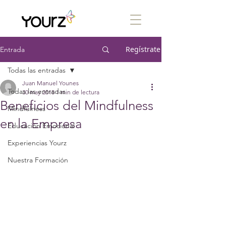
Regístrate
Entrada
Todas las entradas
Juan Manuel Younes
Todas las entradas
30 may 2018
1 min de lectura
Beneficios del Mindfulness
Mindfulness
en la Empresa
Educación Emocional
Experiencias Yourz
Nuestra Formación