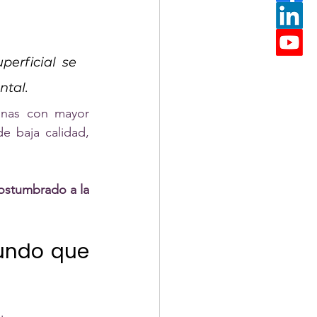
erficial se 
ntal.
onas con mayor 
 baja calidad, 
stumbrado a la 
undo que 