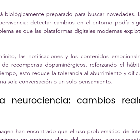
tá biológicamente preparado para buscar novedades. 
pervivencia: detectar cambios en el entorno podía signi
blema es que las plataformas digitales modernas explot
nfinito, las notificaciones y los contenidos emocional
os de recompensa dopaminérgicos, reforzando el hábit
empo, esto reduce la tolerancia al aburrimiento y dific
una sola conversación o un solo pensamiento.
a neurociencia: cambios real
agen han encontrado que el uso problemático de intern
raciones en regiones clave del cerebro
, especialment