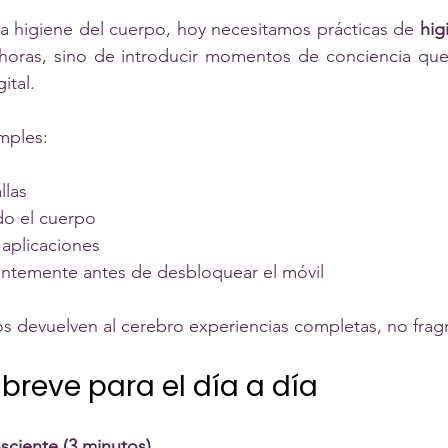
a higiene del cuerpo, hoy necesitamos prácticas de 
hig
 horas, sino de introducir momentos de conciencia que 
ital.
mples:
llas
do el cuerpo
r aplicaciones
entemente antes de desbloquear el móvil
s devuelven al cerebro experiencias completas, no fra
 breve para el día a día
sciente (3 minutos)