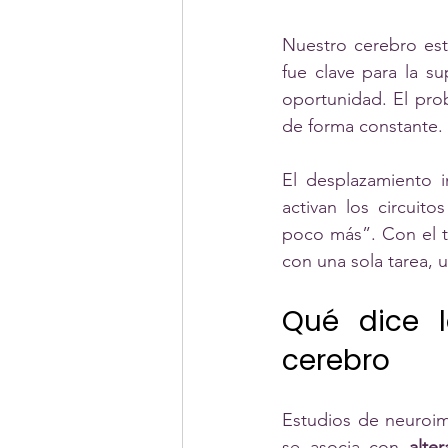
Nuestro cerebro es
fue clave para la su
oportunidad. El pro
de forma constante.
El desplazamiento i
activan los circuit
poco más”. Con el ti
con una sola tarea, 
Qué dice l
cerebro
Estudios de neuroim
se asocia con 
alte