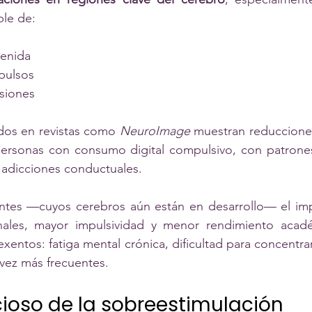
ble de:
tenida
mpulsos
siones
dos en revistas como 
NeuroImage
 muestran reduccione
personas con consumo digital compulsivo, con patrones 
 adicciones conductuales.
ntes —cuyos cerebros aún están en desarrollo— el imp
onales, mayor impulsividad y menor rendimiento acadé
entos: fatiga mental crónica, dificultad para concentrar
vez más frecuentes.
icioso de la sobreestimulación