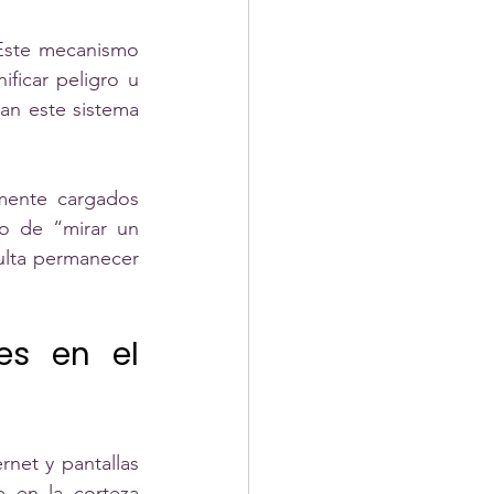
Este mecanismo 
ficar peligro u 
an este sistema 
mente cargados 
o de “mirar un 
ulta permanecer 
es en el 
et y pantallas 
e en la corteza 