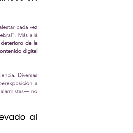
lestar cada vez 
ral”. Más allá 
 
deterioro de la 
ntenido digital 
ncia. Diversas 
perexposición a 
 alarmistas— no 
evado al 