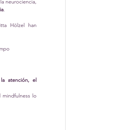
a neurociencia, 
ia
.
tta Hölzel han 
campo
la atención, el 
 mindfulness lo 