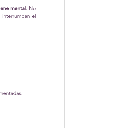
iene mental
. No 
interrumpan el 
gmentadas.