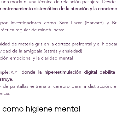
 una moda ni una técnica de relajación pasajera. Desde l
n entrenamiento sistemático de la atención y la concienc
 por investigadores como Sara Lazar (Harvard) y Bri
áctica regular de mindfulness:
idad de materia gris en la corteza prefrontal y el hipo
vidad de la amígdala (estrés y ansiedad)
ción emocional y la claridad mental
imple:👉 
donde la hiperestimulación digital debilita 
struye
.
 de pantallas entrena al cerebro para la distracción, el
encia.
s como higiene mental