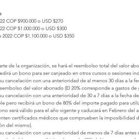
o
022 COP $900.000 o USD $270
022 COP $1.000.000 o USD $300
e 2022 COP $1.100.000 o USD $350
parte de la organización, se hará el reembolso total del valor 
pedirá un bono para ser canjeado en otros cursos o sesiones in
 su cancelación con una anterioridad de al menos 30 días a la fec
eembolso del valor abonado (El 20% corresponde a gastos de ge
 su cancelación con una anterioridad de 30 a 7 días a la fecha de 
e pero recibirá un bono de 80% del importe pagado para utiliz
no será válido para el año vigente y caducará en Febrero del 
nten certificados médicos que comprueben la imposibilidad de 
ión del mismo).
 su cancelación con una anterioridad de menos de 7 días antes d