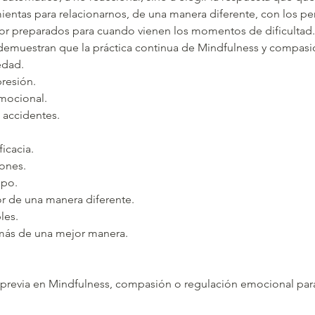
entas para relacionarnos, de una manera diferente, con los p
ejor preparados para cuando vienen los momentos de dificultad.
demuestran que la práctica continua de Mindfulness y compasió
edad.
presión.
emocional.
s accidentes.
icacia.
ones.
ipo.
or de una manera diferente.
les.
demás de una mejor manera.
 previa en Mindfulness, compasión o regulación emocional para 