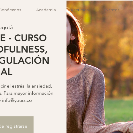
Conócenos
Academia
Recursos
Eventos
ogotá
E - CURSO
DFULNESS,
EGULACIÓN
AL
r el estrés, la ansiedad,
s. Para mayor información,
o info@yourz.co
de registrarse