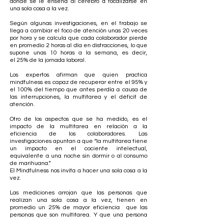
donde se le enseña al cerebro a focalizarse en
una sola cosa a la vez.
Según algunas investigaciones, en el trabajo se
llega a cambiar el foco de atención unas 20 veces
por hora y se calcula que cada colaborador pierde
en promedio 2 horas al día en distracciones, lo que
supone unas 10 horas a la semana, es decir,
el 25% de la jornada laboral.
Los expertos afirman que quien practica
mindfulness es capaz de recuperar entre el 95% y
el 100% del tiempo que antes perdía a causa de
las interrupciones, la multitarea y el déficit de
atención.
Otro de los aspectos que se ha medido, es el
impacto de la multitarea en relación a la
eficiencia de los colaboradores. Las
investigaciones apuntan a que “la multitarea tiene
un impacto en el cociente intelectual,
equivalente a una noche sin dormir o al consumo
de marihuana.”
El Mindfulness nos invita a hacer una sola cosa a la
vez.
Las mediciones arrojan que las personas que
realizan una sola cosa a la vez, tienen en
promedio un 25% de mayor eficiencia que las
personas que son multitarea. Y que una persona