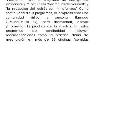
emocional y Mindfulness “Search Inside Yourself”, y
“la reducción del estrés con Mindfulness”. Como
continuidad a sus programas, la empresa creó una
comunidad virtual y personal llamada
GPause(Pausa G), para acompañar, apoyar
y fomentar la práctica de la meditación. Estos
programas de continuidad incluyen
recomendaciones como la práctica diaria de
medita-ción en más de 35 oficinas, "comidas
conscientes", y retiros de un día de meditación a
diferentes lugares.
La efectividad de esta técnica a la hora de reducir
los niveles de estrés es tal, que se ha detectado
una reducción del 78% en los ausentismos por
ansiedad, estrés o depresión en las empresas que
llevan a cabo esta práctica.
BENEFICIOS DEL
MINDFULNESS EN LAS
EMPRESAS
Recuperación ante el estrés: Este entrenamiento
disminuye los niveles de estrés de los
colaboradores y también agiliza la recuperación
tras un período de estrés.