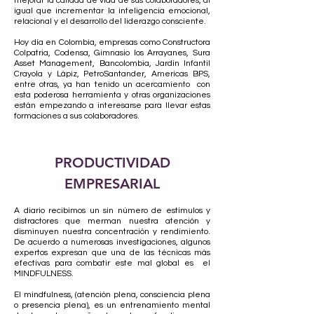
mejorar la calidad de vida de sus colaboradores, al
igual que incrementar la inteligencia emocional,
relacional y el desarrollo del liderazgo consciente.
Hoy día en Colombia, empresas como Constructora
Colpatria, Codensa, Gimnasio los Arrayanes, Sura
Asset Management, Bancolombia, Jardín Infantil
Crayola y Lápiz, PetroSantander, Americas BPS,
entre otras, ya han tenido un acercamiento con
esta poderosa herramienta y otras organizaciones
están empezando a interesarse para llevar estas
formaciones a sus colaboradores.
PRODUCTIVIDAD
EMPRESARIAL
A diario recibimos un sin número de estímulos y
distractores que merman nuestra atención y
disminuyen nuestra concentración y rendimiento.
De acuerdo a numerosas investigaciones, algunos
expertos expresan que una de las técnicas más
efectivas para combatir este mal global es el
MINDFULNESS.
El mindfulness, (atención plena, consciencia plena
o presencia plena), es un entrenamiento mental