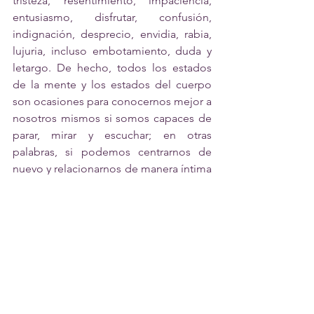
tristeza, resentimiento, impaciencia, 
entusiasmo, disfrutar, confusión, 
indignación, desprecio, envidia, rabia, 
lujuria, incluso embotamiento, duda y 
letargo. De hecho, todos los estados 
de la mente y los estados del cuerpo 
son ocasiones para conocernos mejor a 
nosotros mismos si somos capaces de 
parar, mirar y escuchar; en otras 
palabras, si podemos centrarnos de 
nuevo y relacionarnos de manera íntima 
con lo que se presente en el campo de 
atención en cada momento. Lo 
sorprendente, y paradójico, es que no 
es necesario que suceda nada más. 
Podemos dejar de intentar que suceda 
algo especial. Cuando soltamos el 
deseo de que suceda algo especial, 
quizá, podamos darnos cuenta de que 