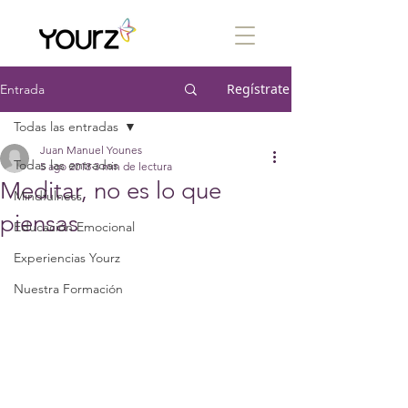
Regístrate
Entrada
Todas las entradas
Juan Manuel Younes
Todas las entradas
5 ago 2018
3 min de lectura
Meditar, no es lo que
Mindfulness
piensas
Educación Emocional
Experiencias Yourz
Nuestra Formación