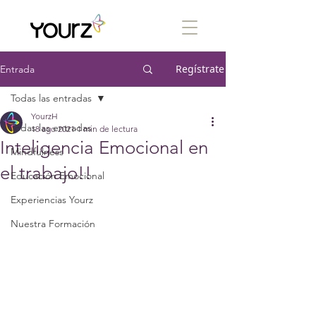
Regístrate
Entrada
Todas las entradas
YourzH
Todas las entradas
18 ago 2021
1 min de lectura
Inteligencia Emocional en
Mindfulness
el trabajo!!
Educación Emocional
Experiencias Yourz
Nuestra Formación