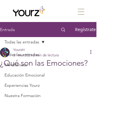
Regístrate
Entrada
Todas las entradas
YourzH
Todas las entradas
31 mar 2021
2 min de lectura
¿Qué son las Emociones?
Mindfulness
Educación Emocional
Experiencias Yourz
Nuestra Formación