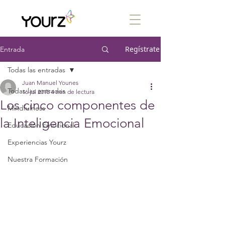
Regístrate
Entrada
Todas las entradas
Juan Manuel Younes
Todas las entradas
16 jul 2018
4 min de lectura
Los cinco componentes de
Mindfulness
la Inteligencia Emocional
Educación Emocional
Experiencias Yourz
Nuestra Formación