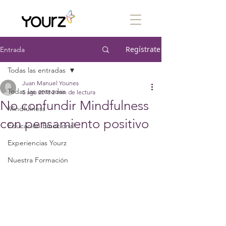
Regístrate
Entrada
Todas las entradas
Juan Manuel Younes
Todas las entradas
5 ago 2018
2 min de lectura
No confundir Mindfulness
Mindfulness
con pensamiento positivo
Educación Emocional
Experiencias Yourz
Nuestra Formación