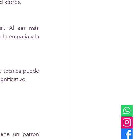
l estrés.
l. Al ser más 
la empatía y la 
a técnica puede 
nificativo.
iene un patrón 