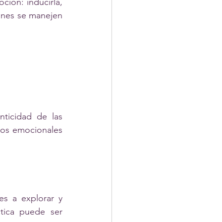
ión: inducirla, 
ones se manejen 
ticidad de las 
dos emocionales 
s a explorar y 
tica puede ser 